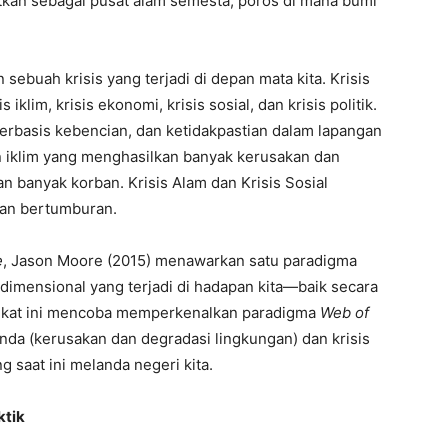
tkan sebagai pusat alam semesta, poros di mana bumi
sebuah krisis yang terjadi di depan mata kita. Krisis
 iklim, krisis ekonomi, krisis sosial, dan krisis politik.
berbasis kebencian, dan ketidakpastian dalam lapangan
an iklim yang menghasilkan banyak kerusakan dan
banyak korban. Krisis Alam dan Krisis Sosial
hkan bertumburan.
e
, Jason Moore (2015) menawarkan satu paradigma
dimensional yang terjadi di hadapan kita—baik secara
ingkat ini mencoba memperkenalkan paradigma
Web of
anda (kerusakan dan degradasi lingkungan) dan krisis
g saat ini melanda negeri kita.
ktik