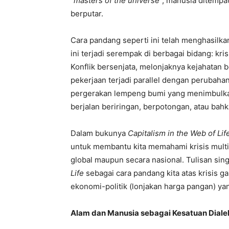
“
masters of the universe
”, manusia ditempa
berputar.
Cara pandang seperti ini telah menghasilkan 
ini terjadi serempak di berbagai bidang: krisis
Konflik bersenjata, melonjaknya kejahatan 
pekerjaan terjadi parallel dengan perubah
pergerakan lempeng bumi yang menimbulkan 
berjalan beriringan, berpotongan, atau ba
Dalam bukunya
Capitalism in the Web of Lif
untuk membantu kita memahami krisis multi
global maupun secara nasional. Tulisan s
Life
sebagai cara pandang kita atas krisis g
ekonomi-politik (lonjakan harga pangan) yan
Alam dan Manusia sebagai Kesatuan Diale