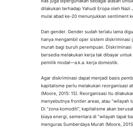
Ras juga dipergunakan sebagai alasan untu
dilakukan terhadap Yahudi Eropa oleh Nazi 
mulai abad ke-20 menunjukkan sentiment k
Dan gender. Gender sudah terlalu lama dig
hanya mengambil oper sistem diskriminasi
murah bagi buruh perempuan. Diskriminas
bersedia melakukan kerja tak dibayar untuk
pemilik modal—a.k.a. kerja domestik.
Agar diskriminasi dapat menjadi basis pemb
kapitalisme perlu melakukan
reorganisasi
a
(Moore, 2015: 15). Reorganisasi itu dilakuk
menyebutnya
frontier areas
, atau “wilayah 
Di “zona komoditi”, kapitalisme akan beru
biaya energi, sementara di “wilayah tapal ba
menguras Sumberdaya Murah (Moore, 2015: