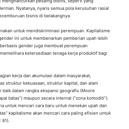
k menghancurkan pesaing bisnis, seperti yang
Jerman. Nyatanya, nyaris semua pola kerusuhan rasial
ecemburuan bisnis di belakangnya.
unakan untuk mendiskriminasi perempuan. Kapitalisme
 gender ini untuk membenarkan pemberian upah lebih
i berbasis gender juga membuat perempuan
 memelihara ketersediaan tenaga kerja produktif bagi
agian kerja dan akumulasi dalam masyarakat,
tas struktur kekuasaan, struktur kapital, dan alam
an baik dalam rangka ekspansi geografis (Moore
tapal batas”) maupun secara internal (“zona komoditi”).
saha untuk mencari cara baru untuk menekan upah dan
tas” kapitalisme akan mencari cara paling efisien untuk
 81).