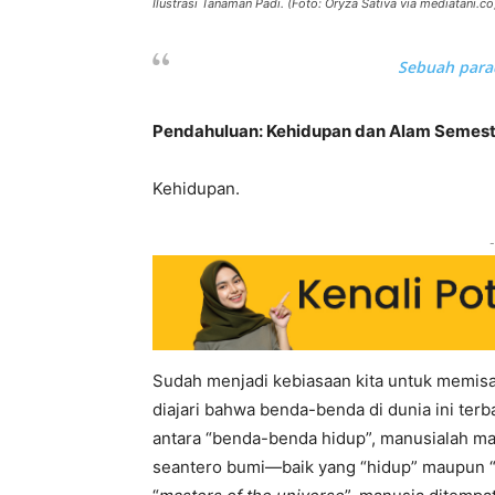
Ilustrasi Tanaman Padi. (Foto: Oryza Sativa via mediatani.co
Sebuah para
Pendahuluan: Kehidupan dan Alam Semes
Kehidupan.
-
Sudah menjadi kebiasaan kita untuk memisahk
diajari bahwa benda-benda di dunia ini terb
antara “benda-benda hidup”, manusialah ma
seantero bumi—baik yang “hidup” maupun “tak