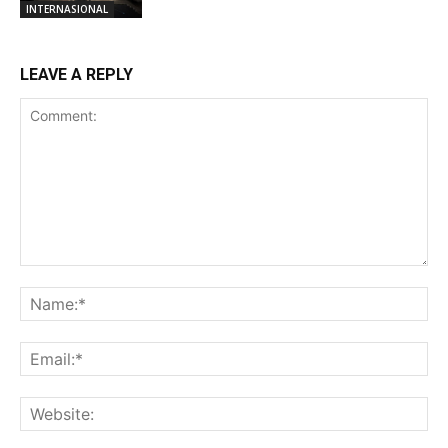
INTERNASIONAL
LEAVE A REPLY
Comment:
Na
Ema
Web