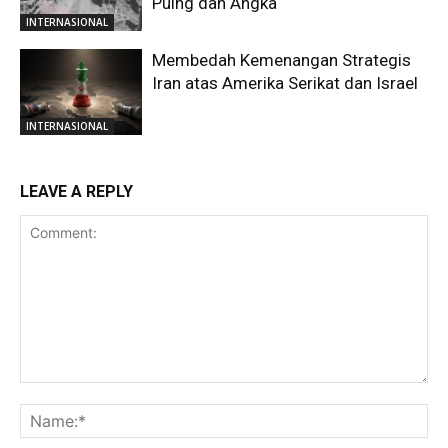
Puing dan Angka
INTERNASIONAL
Membedah Kemenangan Strategis
Iran atas Amerika Serikat dan Israel
INTERNASIONAL
LEAVE A REPLY
Comment:
Na