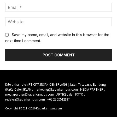
Ema
Web
Save my name, email, and website in this browser for the
next time I comment.
Diterbitkan oleh PT CITA INSAN CEMERLANG | Jalan Tirtayasa, Bandung
(KaKa Cafe) |IKLAN : marketing@kabarkampus.com | MEDIA PARTNER :
mediapartner@kabarkampus.com | ARTIKEL dan FOTO :
redaksi@kabarkampus.com | +62 22 20512187
Copyright ©2011 - 2020 Kabarkampus.com