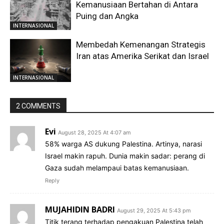
Kemanusiaan Bertahan di Antara
Puing dan Angka
INTERNASIONAL
Membedah Kemenangan Strategis
Iran atas Amerika Serikat dan Israel
INTERNASIONAL
2 COMMENTS
Evi
August 28, 2025 At 4:07 am
58% warga AS dukung Palestina. Artinya, narasi
Israel makin rapuh. Dunia makin sadar: perang di
Gaza sudah melampaui batas kemanusiaan.
Reply
MUJAHIDIN BADRI
August 29, 2025 At 5:43 pm
Titik terang terhadap pengakuan Palestina telah