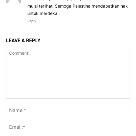
mulai terlihat. Semoga Palestina mendapatkan hak
untuk merdeka .
Reply
LEAVE A REPLY
Comment:
Na
Ema