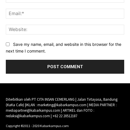
Ema
Web
Save my name, email, and website in this browser for the
next time I comment.
Diterbitkan oleh PT CITA INSAN CEMERLANG | Jalan Tirtayasa, Bandung
(KaKa Cafe) |IKLAN : marketing@kabarkampus.com | MEDIA PARTNER :
mediapartner@kabarkampus.com | ARTIKEL dan FOTO :
redaksi@kabarkampus.com | +62 22 20512187
Copyright ©2011 - 2020 Kabarkampus.com