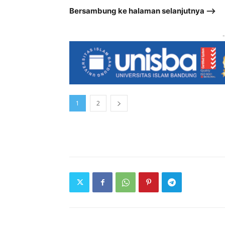
Bersambung ke halaman selanjutnya –>
-
1
2