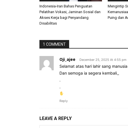
Indonesia-Iran Bahas Penguatan
Mengintip S
Pelatihan Vokasi, Jaminan Sosial dan
Kemanusiaan
Akses Kerja bagi Penyandang
Puing dan 
Disabilitas
1 COMMENT
Oji_ajee
December 25, 2025 At 4:55 pm
Selamat atas hari lahir sang manusia
Dan semoga ia segera kembali_
.
.
Reply
LEAVE A REPLY