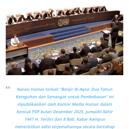
Narasi Hamas terkait “Banjir Al-Aqsa: Dua Tahun
Keteguhan dan Semangat untuk Pembebasan” ini
dipublikasikan oleh Kantor Media Hamas dalam
bentuk PDF bulan Desember 2025, Jumaidil Akhir
1447 H. Terdiri dari 8 Bab. Kabar Kampus
menerbitkan edisi terjemahannya secara bertahap