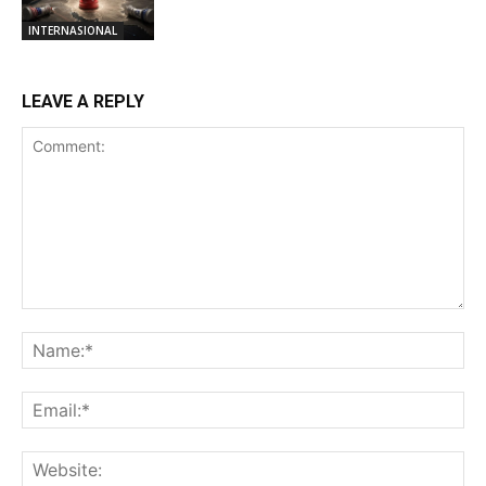
INTERNASIONAL
LEAVE A REPLY
Comment:
Na
Ema
Web