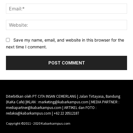
Ema
Web
Save my name, email, and website in this browser for the
next time I comment.
Diterbitkan oleh PT CITA INSAN CEMERLANG | Jalan Tirtayasa, Bandung
(KaKa Cafe) |IKLAN : marketing@kabarkampus.com | MEDIA PARTNER :
mediapartner@kabarkampus.com | ARTIKEL dan FOTO :
redaksi@kabarkampus.com | +62 22 20512187
Copyright ©2011 - 2020 Kabarkampus.com