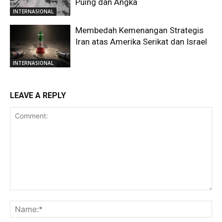
Puing dan Angka
INTERNASIONAL
Membedah Kemenangan Strategis
Iran atas Amerika Serikat dan Israel
INTERNASIONAL
LEAVE A REPLY
Comment:
Na