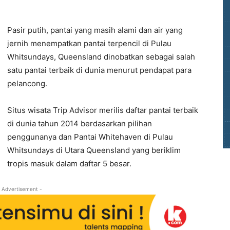
Pasir putih, pantai yang masih alami dan air yang
jernih menempatkan pantai terpencil di Pulau
Whitsundays, Queensland dinobatkan sebagai salah
satu pantai terbaik di dunia menurut pendapat para
pelancong.
Situs wisata Trip Advisor merilis daftar pantai terbaik
di dunia tahun 2014 berdasarkan pilihan
penggunanya dan Pantai Whitehaven di Pulau
Whitsundays di Utara Queensland yang beriklim
tropis masuk dalam daftar 5 besar.
 Advertisement -