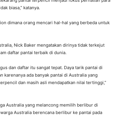
sekarang pantai terpencil menjadi fokus perhatian para
dak biasa,” katanya.
hion dimana orang mencari hal-hal yang berbeda untuk
ralia, Nick Baker mengatakan dirinya tidak terkejut
am daftar pantai terbaik di dunia.
us dan daftar itu sangat tepat. Daya tarik pantai di
an karenanya ada banyak pantai di Australia yang
terpencil dan masih asli mendapatkan nilai tertinggi,”
rga Australia yang melancong memilih berlibur di
 warga Australia berencana berlibur ke pantai pada