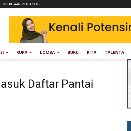
EMBERITAAN MEDIA SIBER
SI
RUPA
LOMBA
BUKU
KITA
TALENTA
Masuk Daftar Pantai