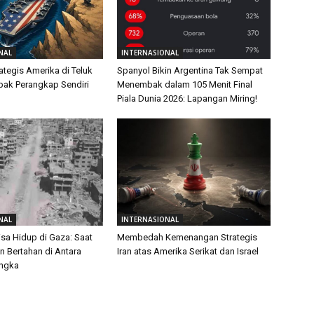
NAL
INTERNASIONAL
ategis Amerika di Teluk
Spanyol Bikin Argentina Tak Sempat
ebak Perangkap Sendiri
Menembak dalam 105 Menit Final
Piala Dunia 2026: Lapangan Miring!
NAL
INTERNASIONAL
isa Hidup di Gaza: Saat
Membedah Kemenangan Strategis
 Bertahan di Antara
Iran atas Amerika Serikat dan Israel
Angka