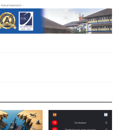
 Advertisement -