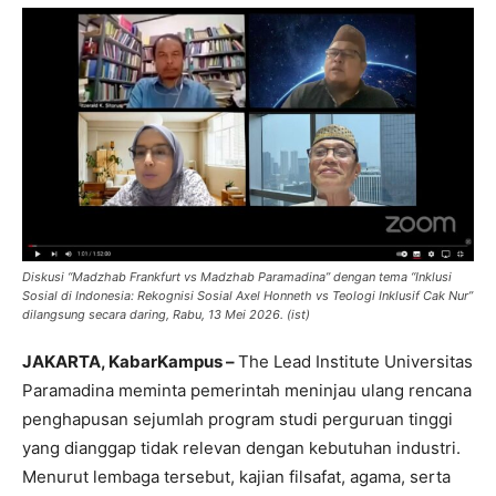
Diskusi
“Madzhab Frankfurt vs Madzhab Paramadina”
dengan tema
“Inklusi
Sosial di Indonesia: Rekognisi Sosial Axel Honneth vs Teologi Inklusif Cak Nur”
dilangsung secara daring, Rabu, 13 Mei 2026. (ist)
JAKARTA, KabarKampus –
The Lead Institute Universitas
Paramadina meminta pemerintah meninjau ulang rencana
penghapusan sejumlah program studi perguruan tinggi
yang dianggap tidak relevan dengan kebutuhan industri.
Menurut lembaga tersebut, kajian filsafat, agama, serta