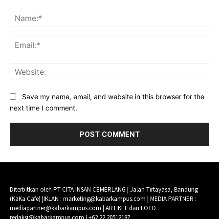
Comment:
Na
Ema
Web
Save my name, email, and website in this browser for the
next time I comment.
Diterbitkan oleh PT CITA INSAN CEMERLANG | Jalan Tirtayasa, Bandung
(KaKa Cafe) |IKLAN : marketing@kabarkampus.com | MEDIA PARTNER :
mediapartner@kabarkampus.com | ARTIKEL dan FOTO :
redaksi@kabarkampus.com | +62 22 20512187