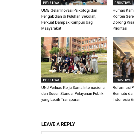
PERISTIWA
PERISTIWA
UMB Gelar Inovasi Psikologi dan
Humas Kamp
Pengabdian di Puluhan Sekolah,
Konten Sere
Perkuat Dampak Kampus bagi
Dorong Kis
Masyarakat
Prioritas
PERISTIWA
PERISTIWA
UNJ Perluas Kerja Sama Internasional
Reformasi P
dan Susun Standar Pelayanan Publik
Bermutu dan
yang Lebih Transparan
Indonesia E
LEAVE A REPLY