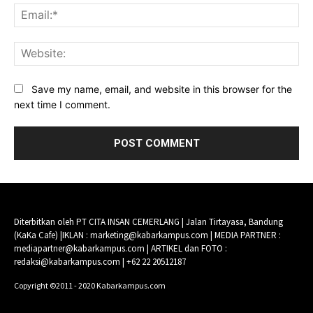
Ema
Web
Save my name, email, and website in this browser for the
next time I comment.
Diterbitkan oleh PT CITA INSAN CEMERLANG | Jalan Tirtayasa, Bandung
(KaKa Cafe) |IKLAN : marketing@kabarkampus.com | MEDIA PARTNER :
mediapartner@kabarkampus.com | ARTIKEL dan FOTO :
redaksi@kabarkampus.com | +62 22 20512187
Copyright ©2011 - 2020 Kabarkampus.com