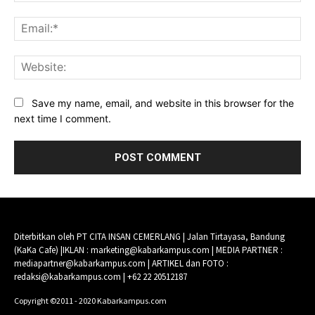
Ema
Web
Save my name, email, and website in this browser for the
next time I comment.
Diterbitkan oleh PT CITA INSAN CEMERLANG | Jalan Tirtayasa, Bandung
(KaKa Cafe) |IKLAN : marketing@kabarkampus.com | MEDIA PARTNER :
mediapartner@kabarkampus.com | ARTIKEL dan FOTO :
redaksi@kabarkampus.com | +62 22 20512187
Copyright ©2011 - 2020 Kabarkampus.com